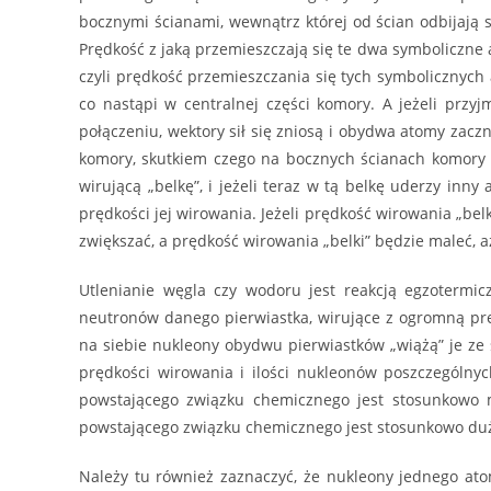
bocznymi ścianami, wewnątrz której od ścian odbijają s
Prędkość z jaką przemieszczają się te dwa symboliczne
czyli prędkość przemieszczania się tych symbolicznych
co nastąpi w centralnej części komory. A jeżeli przy
połączeniu, wektory sił się zniosą i obydwa atomy zac
komory, skutkiem czego na bocznych ścianach komory
wirującą „belkę”, i jeżeli teraz w tą belkę uderzy inn
prędkości jej wirowania. Jeżeli prędkość wirowania „bel
zwiększać, a prędkość wirowania „belki” będzie maleć, 
Utlenianie węgla czy wodoru jest reakcją egzotermic
neutronów danego pierwiastka, wirujące z ogromną prę
na siebie nukleony obydwu pierwiastków „wiążą” je ze
prędkości wirowania i ilości nukleonów poszczególnyc
powstającego związku chemicznego jest stosunkowo m
powstającego związku chemicznego jest stosunkowo duża
Należy tu również zaznaczyć, że nukleony jednego ato