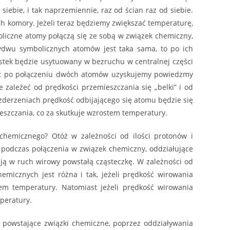
iebie, i tak naprzemiennie, raz od ścian raz od siebie.
h komory. Jeżeli teraz będziemy zwiększać temperaturę,
oliczne atomy połączą się ze sobą w związek chemiczny,
obydwu symbolicznych atomów jest taka sama, to po ich
astek będzie usytuowany w bezruchu w centralnej części
ast po połączeniu dwóch atomów uzyskujemy powiedzmy
e zależeć od prędkości przemieszczania się „belki” i od
o zderzeniach prędkość odbijającego się atomu będzie się
ieszczania, co za skutkuje wzrostem temperatury.
 chemicznego? Otóż w zależności od ilości protonów i
 podczas połączenia w związek chemiczny, oddziałujące
ją w ruch wirowy powstałą cząsteczkę. W zależności od
emicznych jest różna i tak, jeżeli prędkość wirowania
em temperatury. Natomiast jeżeli prędkość wirowania
peratury.
a powstające związki chemiczne, poprzez oddziaływania