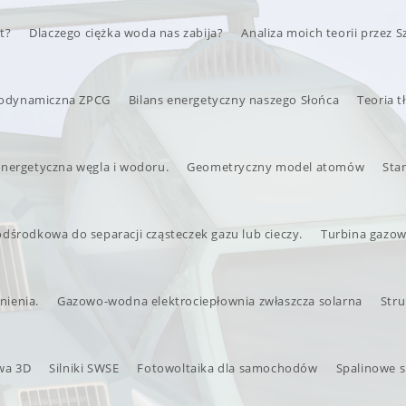
t?
Dlaczego ciężka woda nas zabija?
Analiza moich teorii przez S
modynamiczna ZPCG
Bilans energetyczny naszego Słońca
Teoria 
nergetyczna węgla i wodoru.
Geometryczny model atomów
Sta
odśrodkowa do separacji cząsteczek gazu lub cieczy.
Turbina gazow
nienia.
Gazowo-wodna elektrociepłownia zwłaszcza solarna
Str
wa 3D
Silniki SWSE
Fotowoltaika dla samochodów
Spalinowe si