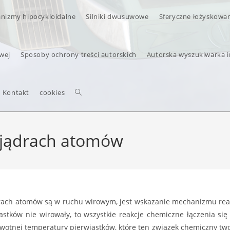
nizmy hipocykloidalne
Silniki dwusuwowe
Sferyczne łożyskowa
wej
Sposoby ochrony treści autorskich
Autorska wyszukiwarka 
Kontakt
cookies
 jądrach atomów
ach atomów są w ruchu wirowym, jest wskazanie mechanizmu reak
astków nie wirowały, to wszystkie reakcje chemiczne łączenia się
wotnej temperatury pierwiastków, które ten związek chemiczny two