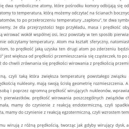
ię dwa symboliczne atomy, które pośrodku komory odbijają się od s
 atomy to temperatura, którą możemy odczytać na ścianach bocznyc
 atomów, to po przekroczeniu temperatury „zapłonu”, te dwa symb
jmiemy, że dla przejrzystości tego przykładu, masa i prędkość 
zną wirować wokół wspólnej osi, lecz powstały w ten sposób pierwi
 nie odczytamy temperatury. Atom ma kształt sferyczny, natomi
y atom, to prędkość jaką uzyska ten drugi atom po zderzeniu będzi
ki” jest większa od prędkości przemieszczania się cząsteczek, to p
aż do chwili zrównania się prędkości wirowania z prędkością przem
zną, czyli taką która zwiększa temperaturę powstałego związku
dkością nukleony, mają swoją ścisłą geometrię rozmieszczenia. A
 sobą i poprzez ogromną prędkość wirujących nukleonów, wprawia
h pierwiastków, prędkość wirowania poszczególnych związków ch
ała, mamy do czynienie z reakcją endotermiczną, czyli spadki
, mamy do czynienie z reakcją egzotermiczną, czyli wzrostem tem
mu wirują z różną prędkością, tworząc jak gdyby wirujący dysk, 