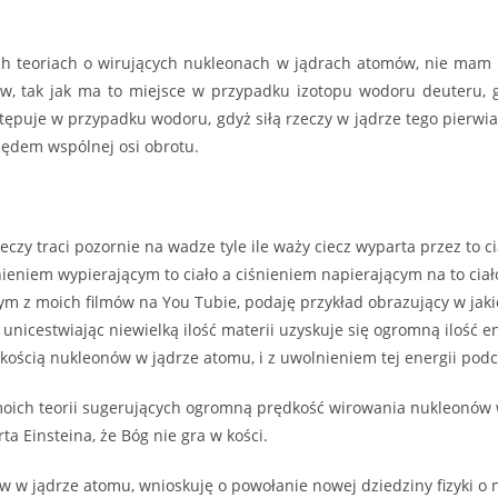
h teoriach o wirujących nukleonach w jądrach atomów, nie mam 
, tak jak ma to miejsce w przypadku izotopu wodoru deuteru, g
tępuje w przypadku wodoru, gdyż siłą rzeczy w jądrze tego pierwia
lędem wspólnej osi obrotu.
y traci pozornie na wadze tyle ile waży ciecz wyparta przez to cia
eniem wypierającym to ciało a ciśnieniem napierającym na to ciało, 
ednym z moich filmów na You Tubie, podaję przykład obrazujący w ja
nicestwiając niewielką ilość materii uzyskuje się ogromną ilość ener
kością nukleonów w jądrze atomu, i z uwolnieniem tej energii po
moich teorii sugerujących ogromną prędkość wirowania nukleonów 
rta Einsteina, że Bóg nie gra w kości.
ów w jądrze atomu, wnioskuję o powołanie nowej dziedziny fizyki 