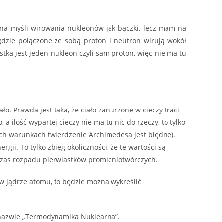
na myśli wirowania nukleonów jak bączki, lecz mam na
dzie połączone ze sobą proton i neutron wirują wokół
stka jest jeden nukleon czyli sam proton, więc nie ma tu
ło. Prawda jest taka, że ciało zanurzone w cieczy traci
a ilość wypartej cieczy nie ma tu nic do rzeczy, to tylko
kich warunkach twierdzenie Archimedesa jest błędne).
gii. To tylko zbieg okoliczności, że te wartości są
dczas rozpadu pierwiastków promieniotwórczych.
w jądrze atomu, to będzie można wykreślić
o nazwie „Termodynamika Nuklearna”.