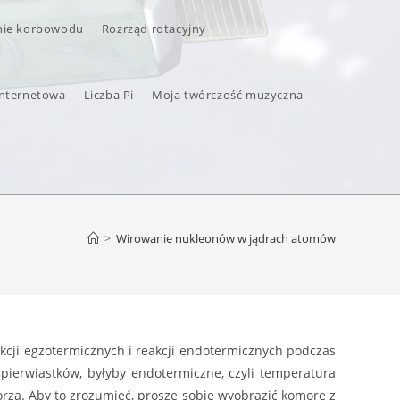
nie korbowodu
Rozrząd rotacyjny
internetowa
Liczba Pi
Moja twórczość muzyczna
>
Wirowanie nukleonów w jądrach atomów
cji egzotermicznych i reakcji endotermicznych podczas
 pierwiastków, byłyby endotermiczne, czyli temperatura
rzą. Aby to zrozumieć, proszę sobie wyobrazić komorę z