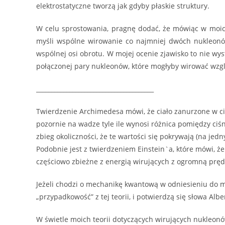
elektrostatyczne tworzą jak gdyby płaskie struktury.
W celu sprostowania, pragnę dodać, że mówiąc w moic
myśli wspólne wirowanie co najmniej dwóch nukleonów
wspólnej osi obrotu. W mojej ocenie zjawisko to nie wys
połączonej pary nukleonów, które mogłyby wirować wzg
_______________________________________
Twierdzenie Archimedesa mówi, że ciało zanurzone w ciecz
pozornie na wadze tyle ile wynosi różnica pomiędzy ciśni
zbieg okoliczności, że te wartości się pokrywają (na j
Podobnie jest z twierdzeniem Einstein`a, które mówi, że u
częściowo zbieżne z energią wirujących z ogromną pręd
Jeżeli chodzi o mechanikę kwantową w odniesieniu do 
„przypadkowość” z tej teorii, i potwierdzą się słowa Albe
W świetle moich teorii dotyczących wirujących nukleon