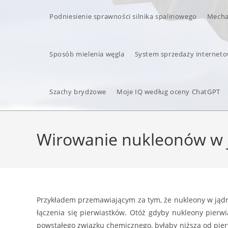
Podniesienie sprawności silnika spalinowego
Mecha
Sposób mielenia węgla
System sprzedaży interneto
Szachy brydżowe
Moje IQ według oceny ChatGPT
Wirowanie nukleonów w
Przykładem przemawiającym za tym, że nukleony w jądr
łączenia się pierwiastków. Otóż gdyby nukleony pierwi
powstałego związku chemicznego, byłaby niższa od pier