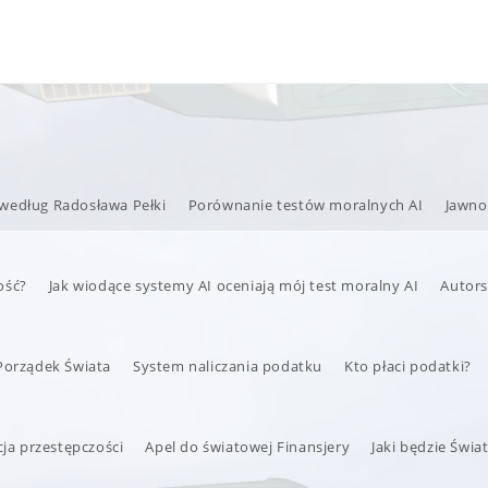
 według Radosława Pełki
Porównanie testów moralnych AI
Jawno
ość?
Jak wiodące systemy AI oceniają mój test moralny AI
Autor
Porządek Świata
System naliczania podatku
Kto płaci podatki?
ja przestępczości
Apel do światowej Finansjery
Jaki będzie Świa