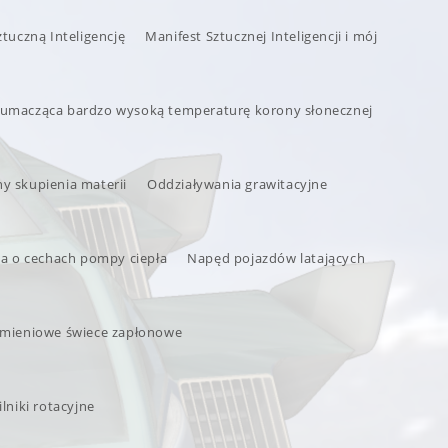
ztuczną Inteligencję
Manifest Sztucznej Inteligencji i mój
tłumacząca bardzo wysoką temperaturę korony słonecznej
ny skupienia materii
Oddziaływania grawitacyjne
a o cechach pompy ciepła
Napęd pojazdów latających
umieniowe świece zapłonowe
lniki rotacyjne